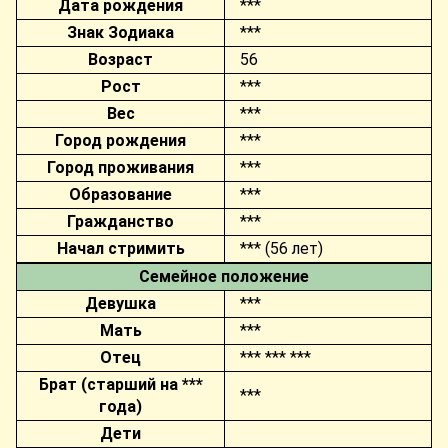
Дата рождения
***
Знак Зодиака
***
Возраст
56
Рост
***
Вес
***
Город рождения
***
Город проживания
***
Образование
***
Гражданство
***
Начал стримить
*** (56 лет)
Семейное положение
Девушка
***
Мать
***
Отец
***
***
***
Брат (старший на ***
***
года)
Дети